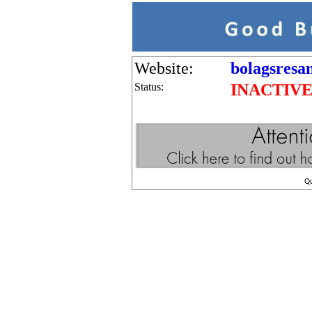
Website:
bolagsresan
Status:
INACTIV
Q