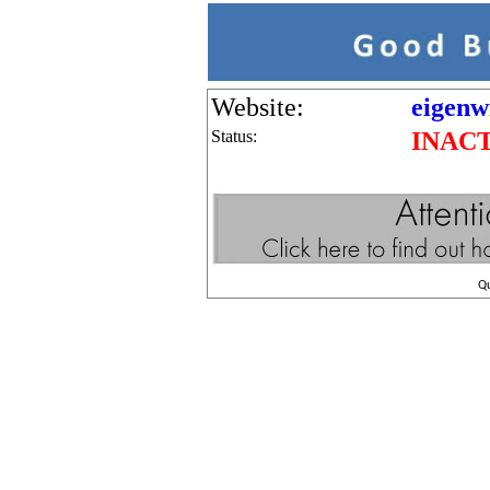
Website:
eigenw
Status:
INAC
Q