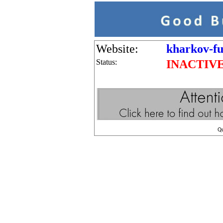
Website:
kharkov-fu
Status:
INACTIV
Q