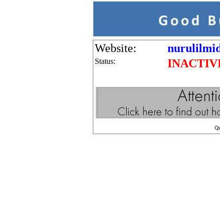
Website:
nurulilmid
Status:
INACTIV
Q