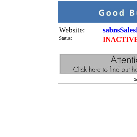
Website:
sabnsSales
Status:
INACTIV
Q