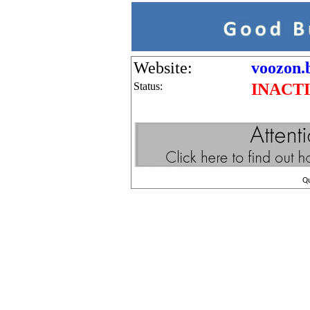
Website:
voozon.
Status:
INACT
Q